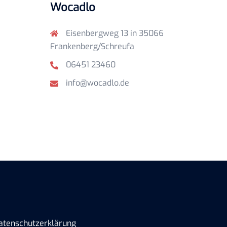
Wocadlo
Eisenbergweg 13 in 35066
Frankenberg/Schreufa
06451 23460
info@wocadlo.de
atenschutzerklärung